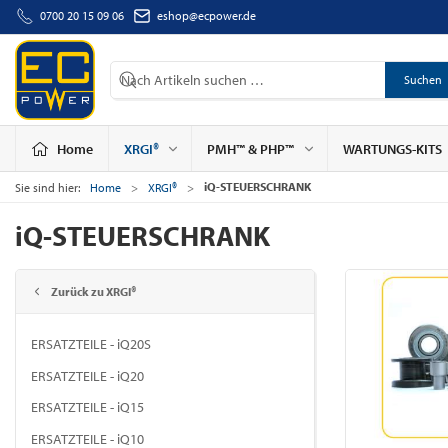
0700 20 15 09 06
eshop@ecpower.de
Suchen
Home
XRGI®
PMH™ & PHP™
WARTUNGS-KITS
iQ-STEUERSCHRANK
Sie sind hier:
Home
XRGI®
iQ-STEUERSCHRANK
Zurück zu XRGI®
ERSATZTEILE - iQ20S
ERSATZTEILE - iQ20
ERSATZTEILE - iQ15
ERSATZTEILE - iQ10