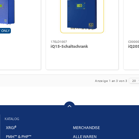
T ONLY
17ELD1007
C0000
iQ15-Schaltschrank
iQ20S
Anzeige 1 an 3 von 3
20
KATALOG
XRGI®
MERCHANDISE
PMH™ & PHP™
ALLE WAREN