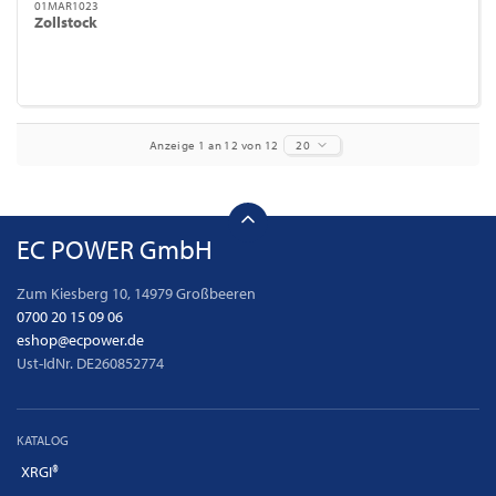
01MAR1023
Zollstock
Anzeige 1 an 12 von 12
20
EC POWER GmbH
Zum Kiesberg 10, 14979 Großbeeren
0700 20 15 09 06
eshop@ecpower.de
Ust-IdNr. DE260852774
KATALOG
XRGI®