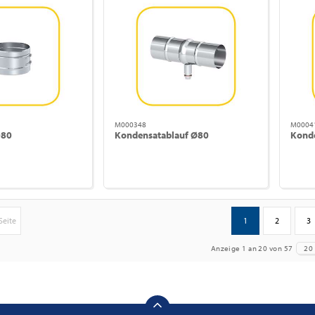
M000348
M0004
D80
Kondensatablauf Ø80
Konde
Seite
1
2
3
Anzeige 1 an 20 von 57
20