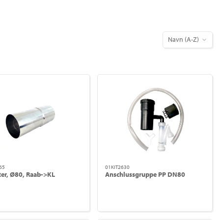
Navn (A-Z)
65
01KIT2630
er, Ø80, Raab->KL
Anschlussgruppe PP DN80