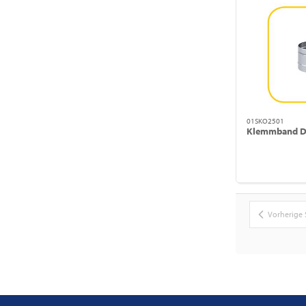
01SKO2501
Klemmband 
Vorherige 