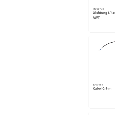
M000731
Dichtung f/k
AWT
E000181
Kabel 0,9 m