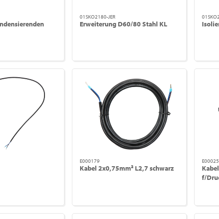
01SKO2180-JER
01SKO
ondensierenden
Erweiterung D60/80 Stahl KL
Isoli
E000179
E00025
Kabel 2x0,75mm² L2,7 schwarz
Kabe
f/Dr