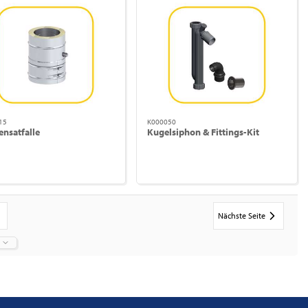
15
K000050
nsatfalle
Kugelsiphon & Fittings-Kit
Nächste Seite