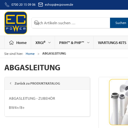
0700 20 15 09 06
eshop@ecpower.de
Suchen
Home
XRGI®
PMH™ & PHP™
WARTUNGS-KITS
ABGASLEITUNG
Sie sind hier:
Home
ABGASLEITUNG
Zurück zu PRODUKTKATALOG
ABGASLEITUNG - ZUBEHÖR
BW4+/8+