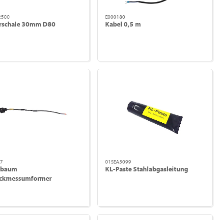
2500
E000180
erschale 30mm D80
Kabel 0,5 m
7
01SEA5099
lbaum
KL-Paste Stahlabgasleitung
uckmessumformer