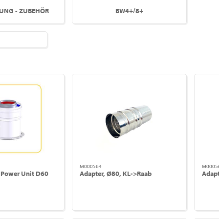
UNG - ZUBEHÖR
BW4+/8+
M000564
M0005
 Power Unit D60
Adapter, Ø80, KL->Raab
Adapt