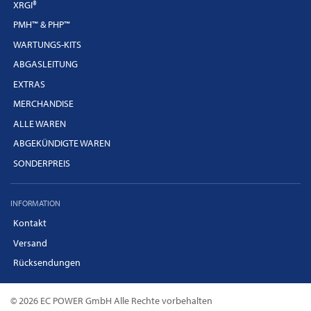
XRGI®
PMH™ & PHP™
WARTUNGS-KITS
ABGASLEITUNG
EXTRAS
MERCHANDISE
ALLE WAREN
ABGEKÜNDIGTE WAREN
SONDERPREIS
INFORMATION
Kontakt
Versand
Rücksendungen
© 2026 EC POWER GmbH Alle Rechte vorbehalten