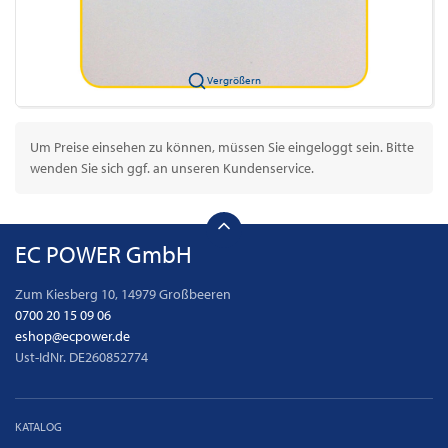
Vergrößern
Um Preise einsehen zu können, müssen Sie eingeloggt sein. Bitte
wenden Sie sich ggf. an unseren Kundenservice.
EC POWER GmbH
Zum Kiesberg 10, 14979 Großbeeren
0700 20 15 09 06
eshop@ecpower.de
Ust-IdNr. DE260852774
KATALOG