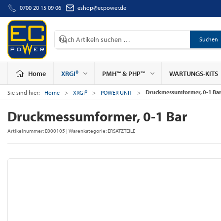
0700 20 15 09 06
eshop@ecpower.de
Suchen
Home
XRGI®
PMH™ & PHP™
WARTUNGS-KITS
Druckmessumformer, 0-1 Ba
Sie sind hier:
Home
XRGI®
POWER UNIT
Druckmessumformer, 0-1 Bar
Artikelnummer:
E000105
| Warenkategorie:
ERSATZTEILE