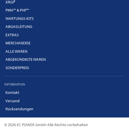
XRGI®
PMH™ & PHP™
WARTUNGS-KITS
ABGASLEITUNG
EXTRAS
MERCHANDISE
ALLE WAREN
ABGEKÜNDIGTE WAREN
SONDERPREIS
INFORMATION
Kontakt
Versand
Rücksendungen
© 2026 EC POWER GmbH Alle Rechte vorbehalten